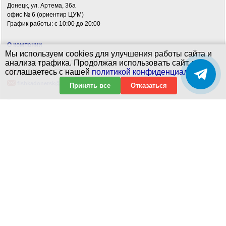
Донецк, ул. Артема, 36а
офис № 6 (ориентир ЦУМ)
График работы: c 10:00 до 20:00
О компании
Мы используем cookies для улучшения работы сайта и
Консультация с 10:00 до 20:00 Пн-Вс
анализа трафика. Продолжая использовать сайт, вы
соглашаетесь с нашей
политикой конфиденциальности
.
+7 (949) 312-22-74
fishkadonetsk@yandex.ru
Принять все
Отказаться
Галерея
Доставка и оплата
Комиссионные товары
Политика конфиденциальности
Карта сайта
Наши проекты
Фотошкола «Фишка»
Фотостудия «Фишка»
2026 © "Фишка". Интернет-магазин фото и видео техники