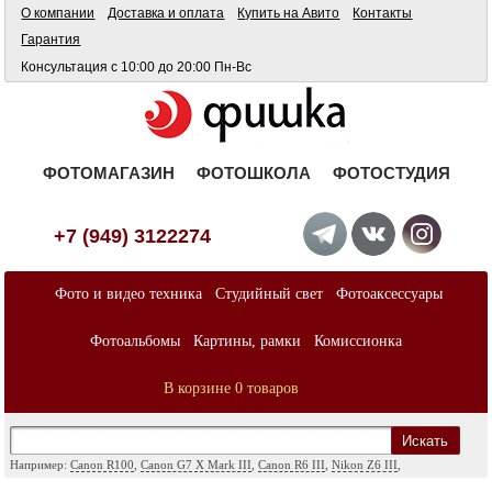
О компании
Доставка и оплата
Купить на Авито
Контакты
Гарантия
Консультация с 10:00 до 20:00 Пн-Вс
ФОТОМАГАЗИН
ФОТОШКОЛА
ФОТОСТУДИЯ
+7 (949) 3122274
Фото и видео техника
Студийный свет
Фотоаксессуары
Фотоальбомы
Картины, рамки
Комиссионка
В корзине 0 товаров
Искать
Например:
Canon R100
,
Canon G7 X Mark III
,
Canon R6 III
,
Nikon Z6 III
,
Sony A7
,
Sony FX
,
Sigma ART