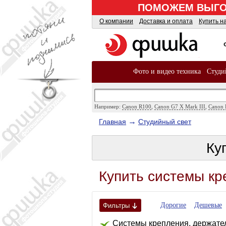
ПОМОЖЕМ ВЫГОД
О компании
Доставка и оплата
Купить н
Фото и видео техника
Студи
Например:
Canon R100
,
Canon G7 X Mark III
,
Canon 
→
Главная
Студийный свет
Ку
Купить системы кр
Дорогие
Дешевые
Фильтры
Системы крепления, держател