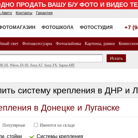
НО ПРОДАТЬ ВАШУ Б/У ФОТО И ВИДЕО 
а Авито
Контакты
Гарантия
+7 (
ФОТОМАГАЗИН
ФОТОШКОЛА
ФОТОСТУДИЯ
йный свет
Фотоаксессуары
Фотоальбомы
Картины, рамки
Комиссио
Искать
R6 III
,
Nikon Z6 III
,
Sony A7
,
Sony FX
,
Sigma ART
пить систему крепления в ДНР и 
епления в Донецке и Луганске
Популярные
Имеются на складе
и, стойки
Системы крепления