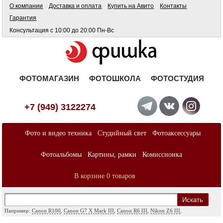
О компании
Доставка и оплата
Купить на Авито
Контакты
Гарантия
Консультация с 10:00 до 20:00 Пн-Вс
ФОТОМАГАЗИН
ФОТОШКОЛА
ФОТОСТУДИЯ
+7 (949) 3122274
Фото и видео техника
Студийный свет
Фотоаксессуары
Фотоальбомы
Картины, рамки
Комиссионка
В корзине 0 товаров
Искать
Например:
Canon R100
,
Canon G7 X Mark III
,
Canon R6 III
,
Nikon Z6 III
,
Sony A7
,
Sony FX
,
Sigma ART