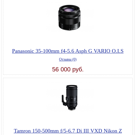
Panasonic 35-100mm f4-5.6 Asph G VARIO O.I.S
Отзывы (0)
56 000 руб.
Tamron 150-500mm f/5-6.7 Di III VXD Nikon Z