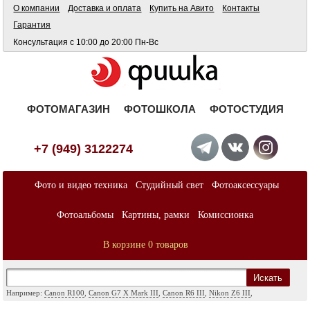
О компании
Доставка и оплата
Купить на Авито
Контакты
Гарантия
Консультация с 10:00 до 20:00 Пн-Вс
ФОТОМАГАЗИН
ФОТОШКОЛА
ФОТОСТУДИЯ
+7 (949) 3122274
Фото и видео техника
Студийный свет
Фотоаксессуары
Фотоальбомы
Картины, рамки
Комиссионка
В корзине 0 товаров
Искать
Например:
Canon R100
,
Canon G7 X Mark III
,
Canon R6 III
,
Nikon Z6 III
,
Sony A7
,
Sony FX
,
Sigma ART