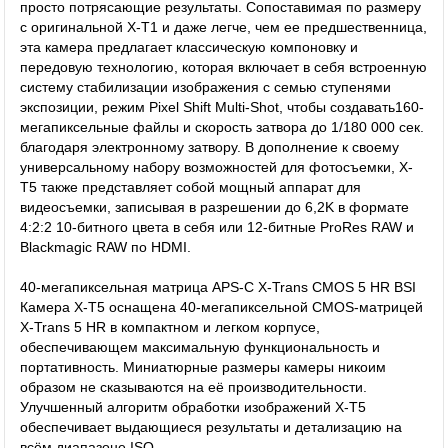
просто потрясающие результаты. Сопоставимая по размеру
с оригинальной X-T1 и даже легче, чем ее предшественница,
эта камера предлагает классическую компоновку и
передовую технологию, которая включает в себя встроенную
систему стабилизации изображения с семью ступенями
экспозиции, режим Pixel Shift Multi-Shot, чтобы создавать160-
мегапиксельные файлы и скорость затвора до 1/180 000 сек.
благодаря электронному затвору. В дополнение к своему
универсальному набору возможностей для фотосъемки, X-
T5 также представляет собой мощный аппарат для
видеосъемки, записывая в разрешении до 6,2K в формате
4:2:2 10-битного цвета в себя или 12-битные ProRes RAW и
Blackmagic RAW по HDMI.
40-мегапиксельная матрица APS-C X-Trans CMOS 5 HR BSI
Камера X-T5 оснащена 40-мегапиксельной CMOS-матрицей
X-Trans 5 HR в компактном и легком корпусе,
обеспечивающем максимальную функциональность и
портативность. Миниатюрные размеры камеры никоим
образом не сказываются на её производительности.
Улучшенный алгоритм обработки изображений X-T5
обеспечивает выдающиеся результаты и детализацию на
всём диапазоне ISO.