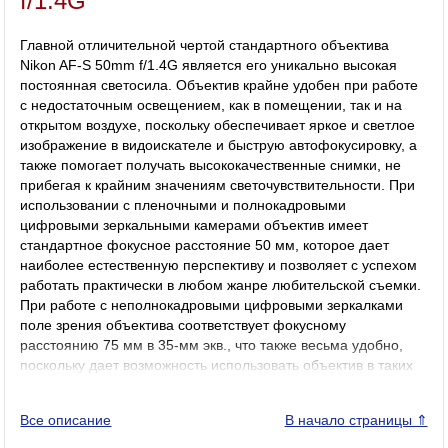
f/1.4G
Главной отличительной чертой стандартного объектива
Nikon AF-S 50mm f/1.4G является его уникально высокая
постоянная светосила. Объектив крайне удобен при работе
с недостаточным освещением, как в помещении, так и на
открытом воздухе, поскольку обеспечивает яркое и светлое
изображение в видоискателе и быструю автофокусировку, а
также помогает получать высококачественные снимки, не
прибегая к крайним значениям светочувствительности. При
использовании с пленочными и полнокадровыми
цифровыми зеркальными камерами объектив имеет
стандартное фокусное расстояние 50 мм, которое дает
наиболее естественную перспективу и позволяет с успехом
работать практически в любом жанре любительской съемки.
При работе с неполнокадровыми цифровыми зеркалками
поле зрения объектива соответствует фокусному
расстоянию 75 мм в 35-мм экв., что также весьма удобно,
поскольку дает возможность использовать объектив в таких
распространенных жанрах, как репортаж, жанр и
импровизированный портрет, а также для съемки
Все описание
В начало страницы ⇑
практически любых других сюжетов. Объектив выполнен из
высококачественного пластика и имеет прочную, надежную и