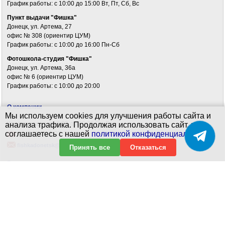
График работы: c 10:00 до 15:00 Вт, Пт, Сб, Вс
Пункт выдачи "Фишка"
Донецк, ул. Артема, 27
офис № 308 (ориентир ЦУМ)
График работы: c 10:00 до 16:00 Пн-Сб
Фотошкола-студия "Фишка"
Донецк, ул. Артема, 36а
офис № 6 (ориентир ЦУМ)
График работы: c 10:00 до 20:00
О компании
Мы используем cookies для улучшения работы сайта и
Консультация с 10:00 до 20:00 Пн-Вс
анализа трафика. Продолжая использовать сайт, вы
соглашаетесь с нашей
политикой конфиденциальности
.
+7 (949) 312-22-74
fishkadonetsk@yandex.ru
Принять все
Отказаться
Галерея
Доставка и оплата
Комиссионные товары
Политика конфиденциальности
Карта сайта