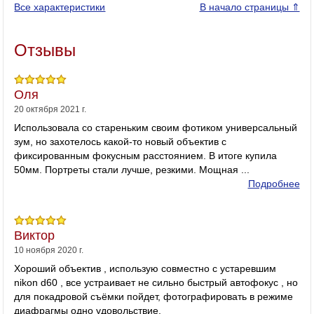
Также у объектива имеется режим полностью ручной
Все характеристики
В начало страницы ⇑
стабилизации:
фокусировки. В процессе автоматического наведения
резкости фокусировочное кольцо остается неподвижным,
Привод автофокуса:
Отзывы
общая длина объектива не изменяется, а передняя линза не
вращается. Это делает работу с объективом очень
Бесшумный волновой привод (SWM)
комфортной и позволяет с удобством использовать
светофильтры, действие которых зависит от положения на
Оля
Конструкция
объективе.
20 октября 2021 г.
объектива:
Минимальная дистанция фокусировки составляет всего 45
Использовала со стареньким своим фотиком универсальный
см.
зум, но захотелось какой-то новый объектив с
(элементов/групп) 8/7, 9 лепестков диафрагмы
фиксированным фокусным расстоянием. В итоге купила
50мм. Портреты стали лучше, резкими. Мощная ...
Диаметр фильтра
58mm
Подробнее
объектива:
Байонет:
металл
Виктор
Размеры:
73.5 x 54 мм
10 ноября 2020 г.
Хороший объектив , использую совместно с устаревшим
Вес:
280 г
nikon d60 , все устраивает не сильно быстрый автофокус , но
для покадровой съёмки пойдет, фотографировать в режиме
диафрагмы одно удовольствие.