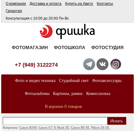
О компании
Доставка и оплата
Купить на Авито
Контакты
Гарантия
Консультация с 10:00 до 20:00 Пн-Вс
ФОТОМАГАЗИН
ФОТОШКОЛА
ФОТОСТУДИЯ
+7 (949) 3122274
Фото и видео техника
Студийный свет
Фотоаксессуары
Фотоальбомы
Картины, рамки
Комиссионка
В корзине 0 товаров
Искать
Например:
Canon R100
,
Canon G7 X Mark III
,
Canon R6 III
,
Nikon Z6 III
,
Sony A7
,
Sony FX
,
Sigma ART