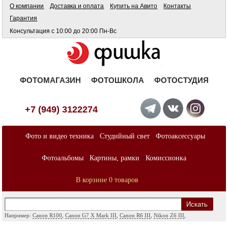
О компании
Доставка и оплата
Купить на Авито
Контакты
Гарантия
Консультация с 10:00 до 20:00 Пн-Вс
ФОТОМАГАЗИН
ФОТОШКОЛА
ФОТОСТУДИЯ
+7 (949) 3122274
Фото и видео техника
Студийный свет
Фотоаксессуары
Фотоальбомы
Картины, рамки
Комиссионка
В корзине 0 товаров
Искать
Например:
Canon R100
,
Canon G7 X Mark III
,
Canon R6 III
,
Nikon Z6 III
,
Sony A7
,
Sony FX
,
Sigma ART