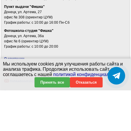
Пункт выдачи "Фишка"
Донецк, ул. Артема, 27
офис № 308 (ориентир ЦУМ)
График работы: c 10:00 до 16:00 Пн-Сб
Фотошкола-студия "Фишка"
Донецк, ул. Артема, 36а
офис № 6 (ориентир ЦУМ)
График работы: c 10:00 до 20:00
О компании
Мы используем cookies для улучшения работы сайта и
Консультация с 10:00 до 20:00 Пн-Вс
анализа трафика. Продолжая использовать сайт, вы
соглашаетесь с нашей
политикой конфиденциальности
.
+7 (949) 312-22-74
fishkadonetsk@yandex.ru
Принять все
Отказаться
Галерея
Доставка и оплата
Комиссионные товары
Политика конфиденциальности
Карта сайта