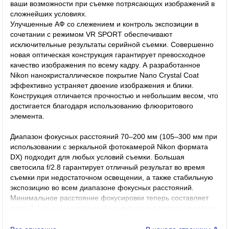
ваши возможности при съемке потрясающих изображений в
сложнейших условиях.
Улучшенные АФ со слежением и контроль экспозиции в
сочетании с режимом VR SPORT обеспечивают
исключительные результаты серийной съемки. Совершенно
новая оптическая конструкция гарантирует превосходное
качество изображения по всему кадру. А разработанное
Nikon нанокристаллическое покрытие Nano Crystal Coat
эффективно устраняет двоение изображения и блики.
Конструкция отличается прочностью и небольшим весом, что
достигается благодаря использованию флюоритового
элемента.
Диапазон фокусных расстояний 70–200 мм (105–300 мм при
использовании с зеркальной фотокамерой Nikon формата
DX) подходит для любых условий съемки. Большая
светосила f/2.8 гарантирует отличный результат во время
съемки при недостаточном освещении, а также стабильную
экспозицию во всем диапазоне фокусных расстояний.
Минимальное расстояние фокусировки теперь составляет
всего 1.1 м, а максимальный коэффициент воспроизведения
увеличился с 0.11 до 0.21. Фотографы, работающие с
матрицами с высоким разрешением и цифровыми