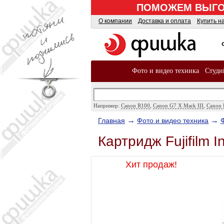
ПОМОЖЕМ ВЫГОД
О компании
Доставка и оплата
Купить н
Фото и видео техника
Студи
Например:
Canon R100
,
Canon G7 X Mark III
,
Canon 
→
→
Главная
Фото и видео техника
Картридж Fujifilm I
Хит продаж!