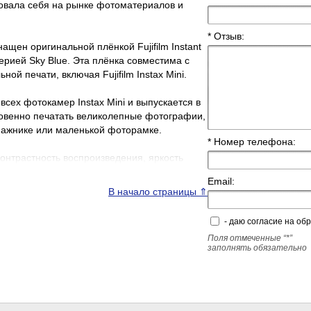
довала себя на рынке фотоматериалов и
* Отзыв:
снащен оригинальной плёнкой Fujifilm Instant
ерией Sky Blue. Эта плёнка совместима с
й печати, включая Fujifilm Instax Mini.
 всех фотокамер Instax Mini и выпускается в
новенно печатать великолепные фотографии,
мажнике или маленькой фоторамке.
* Номер телефона:
контрастность воспроизведения, яркость
жи. Она отличается высокой устойчивостью,
Email:
ки при температуре от -5 °C до +40 °C.
В начало страницы ⇑
т ISO 800, а размер карточки – 54 х 86 мм
- даю согласие на о
 46 х 62 мм.
Поля отмеченные “*”
заполнять обязательно
количество кадров – 10.
stax Mini Sky Blue, вы получаете
производителя, который позволит вам
иями и сохранять яркие моменты жизни.