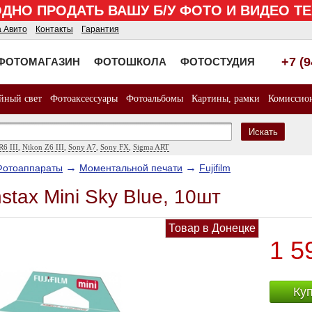
НО ПРОДАТЬ ВАШУ Б/У ФОТО И ВИДЕО 
а Авито
Контакты
Гарантия
+7 (
ФОТОМАГАЗИН
ФОТОШКОЛА
ФОТОСТУДИЯ
йный свет
Фотоаксессуары
Фотоальбомы
Картины, рамки
Комиссио
Искать
R6 III
,
Nikon Z6 III
,
Sony A7
,
Sony FX
,
Sigma ART
→
→
Фотоаппараты
Моментальной печати
Fujifilm
nstax Mini Sky Blue, 10шт
Товар в Донецке
1 5
Ку