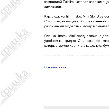
компанией Fujifilm, которая зарекомен
химикатов.
Картридж Fujifilm Instax Mini Sky Blue о
Color Film, выпущенной ограниченной с
различными моделями камер моментально
Плёнка "Instax Mini" предназначена для
удобном картридже. Она позволяет мг
которые можно хранить в кошельке, бу
Плёнка Instax обеспечивает чёткость и 
цвета и естественную передачу тона ко
а новая эмульсия позволяет делать сним
Все описание
Светочувствительность плёнки составляе
(размер визитки). Размер изображения –
Вес картриджа составляет 100 грамм, а 
Выбирая картридж для камеры Fujifilm In
качественный продукт от проверенного 
наслаждаться моментальными фотограф