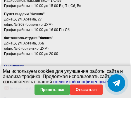
Радиорынок, магазин №С-41/С-59
График работы: c 10:00 до 15:00 Вт, Пт, Сб, Вс
Пункт выдачи "Фишка"
Донецк, ул. Артема, 27
офис № 308 (ориентир ЦУМ)
График работы: c 10:00 до 16:00 Пн-Сб
Фотошкола-студия "Фишка"
Донецк, ул. Артема, 36а
офис № 6 (ориентир ЦУМ)
График работы: c 10:00 до 20:00
О компании
Мы используем cookies для улучшения работы сайта и
Консультация с 10:00 до 20:00 Пн-Вс
анализа трафика. Продолжая использовать сайт, вы
соглашаетесь с нашей
политикой конфиденциальности
.
+7 (949) 312-22-74
fishkadonetsk@yandex.ru
Принять все
Отказаться
Галерея
Доставка и оплата
Комиссионные товары
Политика конфиденциальности
Карта сайта