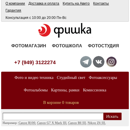
О компании
Доставка и оплата
Купить на Авито
Контакты
Гарантия
Консультация с 10:00 до 20:00 Пн-Вс
ФОТОМАГАЗИН
ФОТОШКОЛА
ФОТОСТУДИЯ
+7 (949) 3122274
Фото и видео техника
Студийный свет
Фотоаксессуары
Фотоальбомы
Картины, рамки
Комиссионка
В корзине 0 товаров
Искать
Например:
Canon R100
,
Canon G7 X Mark III
,
Canon R6 III
,
Nikon Z6 III
,
Sony A7
,
Sony FX
,
Sigma ART