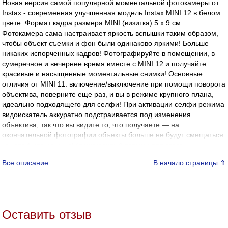
Новая версия самой популярной моментальной фотокамеры от
Instax - современная улучшенная модель Instax MINI 12 в белом
цвете. Формат кадра размера MINI (визитка) 5 х 9 см.
Фотокамера сама настраивает яркость вспышки таким образом,
чтобы объект съемки и фон были одинаково яркими! Больше
никаких испорченных кадров! Фотографируйте в помещении, в
сумеречное и вечернее время вместе с MINI 12 и получайте
красивые и насыщенные моментальные снимки! Основные
отличия от MINI 11: включение/выключение при помощи поворота
объектива, поверните еще раз, и вы в режиме крупного плана,
идеально подходящего для селфи! При активации селфи режима
видоискатель аккуратно подстраивается под изменения
объектива, так что вы видите то, что получаете — на
окончательной фотографии объекты больше не будут смещаться
как это было раньше! (причудливый термин для этого —
коррекция параллакса). Следующей отличие это дизайн —
Все описание
В начало страницы ⇑
современный и стильный, корпус стал еще тоньше, а
следовательно и легче. Вспышка также претерпела изменения,
теперь она еще больше оптимизирована для работы с
недостаточной освещенностью, чтобы делать красочные и яркие
фото в любых условиях! Фотокамера оснащена стеклянным
Оставить отзыв
объективом с фокусным расстоянием 60 мм и светосилой f 12
высокой степени просветления. MINI 12 удобна, легка и проста в