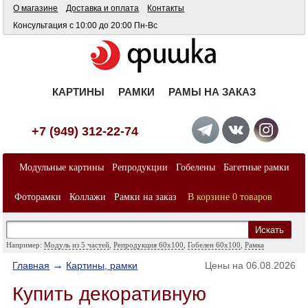
О магазине
Доставка и оплата
Контакты
Консультация с 10:00 до 20:00 Пн-Вс
КАРТИНЫ
РАМКИ
РАМЫ НА ЗАКАЗ
+7 (949) 312-22-74
Модульные картины
Репродукции
Гобелены
Багетные рамки
Фоторамки
Коллажи
Рамки на заказ
В корзине 0 товаров
Искать
Например:
Модуль из 5 частей
,
Репродукция 60х100
,
Гобелен 60x100
,
Рамка
А4
,
Рамка А3
→
Главная
Картины, рамки
Цены на 06.08.2026
Купить декоративную