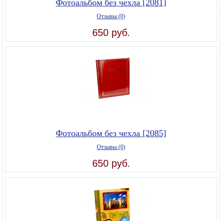
Фотоальбом без чехла [2081]
Отзывы (0)
650 руб.
Фотоальбом без чехла [2085]
Отзывы (0)
650 руб.