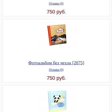
Отзывы (0)
750 руб.
Фотоальбом без чехла [2075]
Отзывы (0)
750 руб.