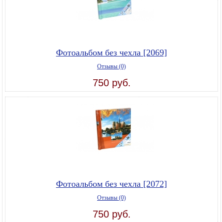
Фотоальбом без чехла [2069]
Отзывы (0)
750 руб.
Фотоальбом без чехла [2072]
Отзывы (0)
750 руб.