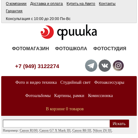
О компании
Доставка и оплата
Купить на Авито
Контакты
Гарантия
Консультация с 10:00 до 20:00 Пн-Вс
ФОТОМАГАЗИН
ФОТОШКОЛА
ФОТОСТУДИЯ
+7 (949) 3122274
Фото и видео техника
Студийный свет
Фотоаксессуары
Фотоальбомы
Картины, рамки
Комиссионка
В корзине 0 товаров
Искать
Например:
Canon R100
,
Canon G7 X Mark III
,
Canon R6 III
,
Nikon Z6 III
,
Sony A7
,
Sony FX
,
Sigma ART