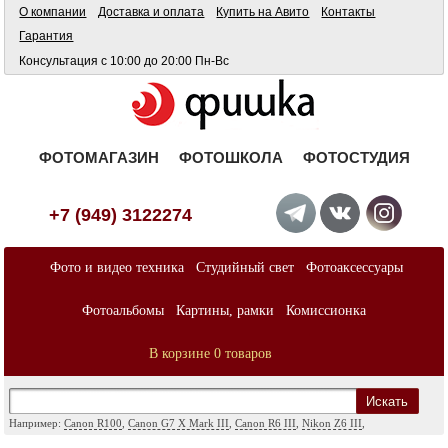
О компании
Доставка и оплата
Купить на Авито
Контакты
Гарантия
Консультация с 10:00 до 20:00 Пн-Вс
ФОТОМАГАЗИН
ФОТОШКОЛА
ФОТОСТУДИЯ
+7 (949) 3122274
Фото и видео техника
Студийный свет
Фотоаксессуары
Фотоальбомы
Картины, рамки
Комиссионка
В корзине 0 товаров
Искать
Например:
Canon R100
,
Canon G7 X Mark III
,
Canon R6 III
,
Nikon Z6 III
,
Sony A7
,
Sony FX
,
Sigma ART