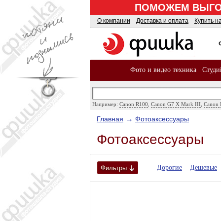
ПОМОЖЕМ ВЫГОД
О компании
Доставка и оплата
Купить н
Фото и видео техника
Студи
Например:
Canon R100
,
Canon G7 X Mark III
,
Canon 
→
Главная
Фотоаксессуары
Фотоаксессуары
Дорогие
Дешевые
Фильтры