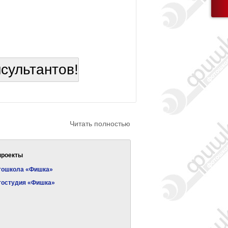
нсультантов!
Читать полностью
проекты
тошкола «Фишка»
тостудия «Фишка»