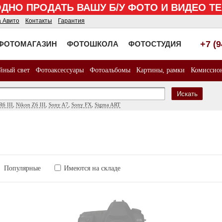
НО ПРОДАТЬ ВАШУ Б/У ФОТО И ВИДЕО 
а Авито
Контакты
Гарантия
+7 (
ФОТОМАГАЗИН
ФОТОШКОЛА
ФОТОСТУДИЯ
йный свет
Фотоаксессуары
Фотоальбомы
Картины, рамки
Комиссио
Искать
R6 III
,
Nikon Z6 III
,
Sony A7
,
Sony FX
,
Sigma ART
Популярные
Имеются на складе