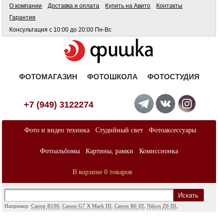
О компании
Доставка и оплата
Купить на Авито
Контакты
Гарантия
Консультация с 10:00 до 20:00 Пн-Вс
ФОТОМАГАЗИН
ФОТОШКОЛА
ФОТОСТУДИЯ
+7 (949) 3122274
Фото и видео техника
Студийный свет
Фотоаксессуары
Фотоальбомы
Картины, рамки
Комиссионка
В корзине 0 товаров
Искать
Например:
Canon R100
,
Canon G7 X Mark III
,
Canon R6 III
,
Nikon Z6 III
,
Sony A7
,
Sony FX
,
Sigma ART